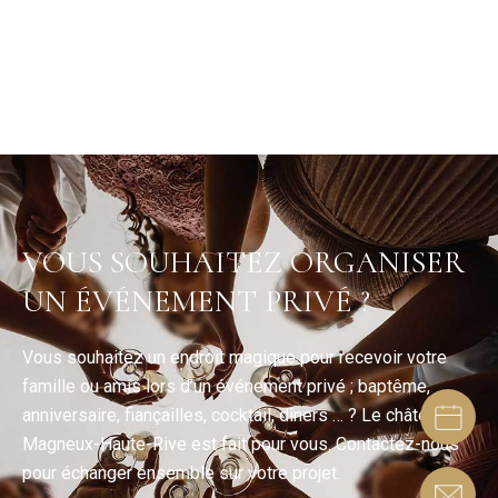
VOUS SOUHAITEZ ORGANISER
UN ÉVÉNEMENT PRIVÉ ?
Vous souhaitez un endroit magique pour recevoir votre
famille ou amis lors d’un événement privé ; baptême,
anniversaire, fiançailles, cocktail, dîners … ? Le château de
Magneux-Haute-Rive est fait pour vous. Contactez-nous
pour échanger ensemble sur votre projet.